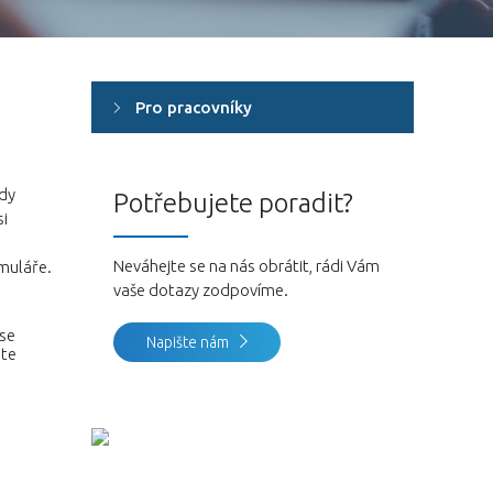
Pro pracovníky
ždy
Potřebujete poradit?
si
Neváhejte se na nás obrátit, rádi Vám
rmuláře.
vaše dotazy zodpovíme.
 se
Napište nám
te