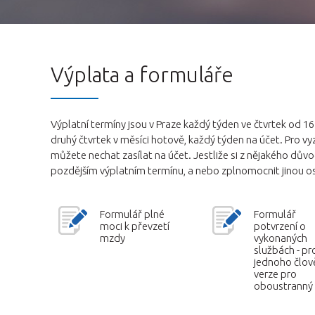
Výplata a formuláře
Výplatní termíny jsou v Praze každý týden ve čtvrtek od 
druhý čtvrtek v měsíci hotově, každý týden na účet. Pro v
můžete nechat zasílat na účet. Jestliže si z nějakého dův
pozdějším výplatním termínu, a nebo zplnomocnit jinou os
Formulář plné
Formulář
moci k převzetí
potvrzení o
mzdy
vykonaných
službách - pr
jednoho člov
verze pro
oboustranný 