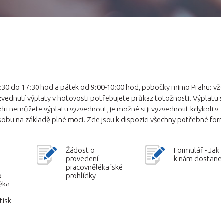
16:30 do 17:30 hod a pátek od 9:00-10:00 hod, pobočky mimo Prahu: v
yzvednutí výplaty v hotovosti potřebujete průkaz totožnosti. Výplatu 
odu nemůžete výplatu vyzvednout, je možné si ji vyzvednout kdykoli v
obu na základě plné moci. Zde jsou k dispozici všechny potřebné fo
Žádost o
Formulář - Jak
provedení
k nám dostane
pracovnělékařské
o
prohlídky
ěka -
tisk