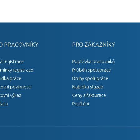
O PRACOVNÍKY
PRO ZÁKAZNÍKY
á registrace
Poptávka pracovníků
mínky registrace
Průběh spolupráce
ídka práce
Druhy spolupráce
covní povinnosti
Nabídka služeb
covní výkaz
Ceny a fakturace
lata
Pojištění