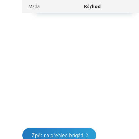
Mzda
Kč/hod
Zpět na přehled brigád