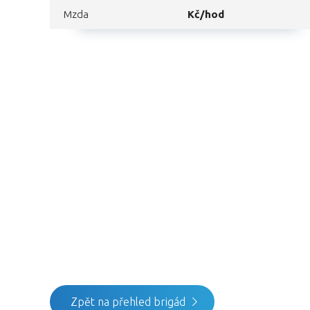
Mzda
Kč/hod
Zpět na přehled brigád