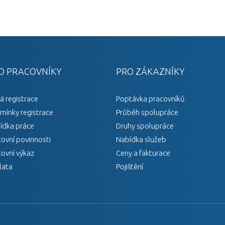
O PRACOVNÍKY
PRO ZÁKAZNÍKY
á registrace
Poptávka pracovníků
mínky registrace
Průběh spolupráce
ídka práce
Druhy spolupráce
covní povinnosti
Nabídka služeb
covní výkaz
Ceny a fakturace
lata
Pojištění