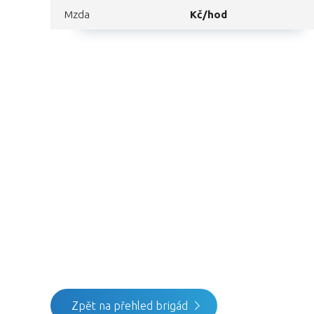
Mzda
Kč/hod
Zpět na přehled brigád