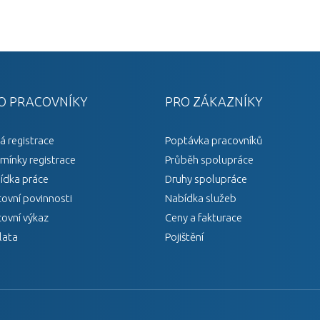
O PRACOVNÍKY
PRO ZÁKAZNÍKY
á registrace
Poptávka pracovníků
mínky registrace
Průběh spolupráce
ídka práce
Druhy spolupráce
covní povinnosti
Nabídka služeb
covní výkaz
Ceny a fakturace
lata
Pojištění