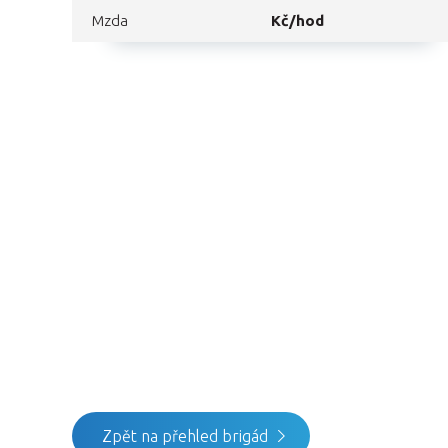
Mzda
Kč/hod
Zpět na přehled brigád