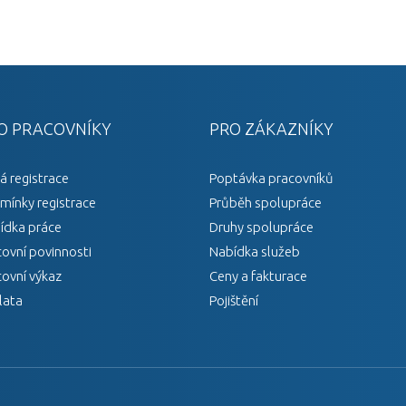
O PRACOVNÍKY
PRO ZÁKAZNÍKY
á registrace
Poptávka pracovníků
mínky registrace
Průběh spolupráce
ídka práce
Druhy spolupráce
covní povinnosti
Nabídka služeb
covní výkaz
Ceny a fakturace
lata
Pojištění